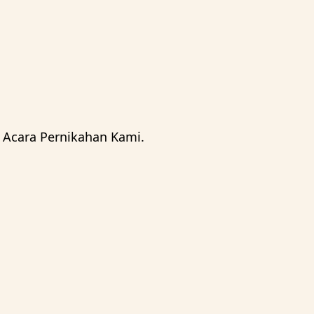
Acara Pernikahan Kami.