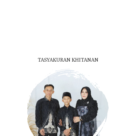
11 | 04 | 2025
0
0
0
0
Hari
Jam
Menit
Detik
Kepada Yth.
Bapak/Ibu/Saudara/i
Nama Tamu
Di Tempat